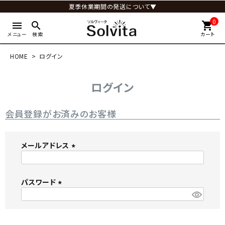
夏季休業期間の発送について▼
0
menu
search
shopping_cart
メニュー
検索
カート
HOME
ログイン
ログイン
会員登録がお済みのお客様
メールアドレス
(
必
パスワード
須
)
(
必
須