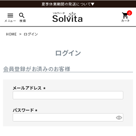
夏季休業期間の発送について▼
0
menu
search
shopping_cart
メニュー
検索
カート
HOME
ログイン
ログイン
会員登録がお済みのお客様
メールアドレス
(
必
パスワード
須
)
(
必
須