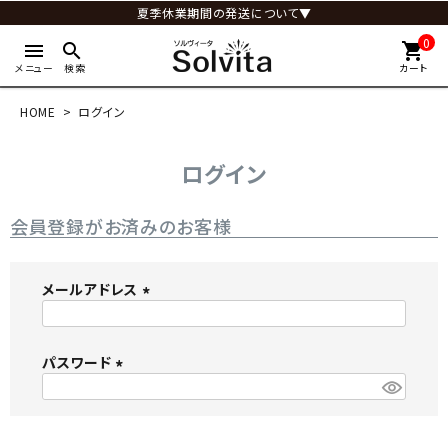
夏季休業期間の発送について▼
0
menu
search
shopping_cart
メニュー
検索
カート
HOME
ログイン
ログイン
会員登録がお済みのお客様
メールアドレス
(
必
パスワード
須
)
(
必
須