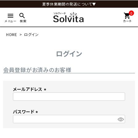
夏季休業期間の発送について▼
0
menu
search
shopping_cart
メニュー
検索
カート
HOME
ログイン
ログイン
会員登録がお済みのお客様
メールアドレス
(
必
パスワード
須
)
(
必
須