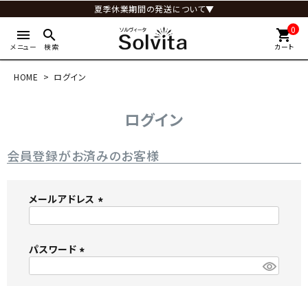
夏季休業期間の発送について▼
0
menu
search
shopping_cart
メニュー
検索
カート
HOME
ログイン
ログイン
会員登録がお済みのお客様
メールアドレス
(
必
パスワード
須
)
(
必
須