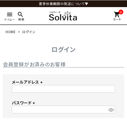
夏季休業期間の発送について▼
0
menu
search
shopping_cart
メニュー
検索
カート
HOME
ログイン
ログイン
会員登録がお済みのお客様
メールアドレス
(
必
パスワード
須
)
(
必
須