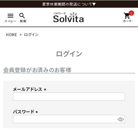
夏季休業期間の発送について▼
0
menu
search
shopping_cart
メニュー
検索
カート
HOME
ログイン
ログイン
会員登録がお済みのお客様
メールアドレス
(
必
パスワード
須
)
(
必
須