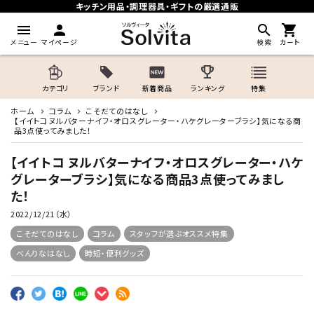
キッチン用品・調理器具・ギフトの厳選通販
menu
person
search
shopping_cart
メニュー
マイページ
検索
カート
trophy
カテゴリ
ブランド
新着商品
ランキング
特集
ホーム
コラム
こそだてのはなし
【イイトコ ヌルバターナイフ・オロスグレーター・ハケグレーターブラシ】気になる商
品3点使ってみました！
【イイトコ ヌルバターナイフ・オロスグレーター・ハケ
グレーターブラシ】気になる商品3点使ってみまし
た！
2022/12/21（水）
こそだてのはなし
コラム
スタッフが選ぶオススメ特集
べんりなはなし
時短・便利グッズ