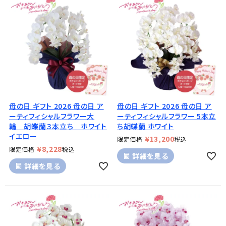
母の日 ギフト 2026 母の日 ア
母の日 ギフト 2026 母の日 ア
ーティフィシャルフラワー大
ーティフィシャルフラワー 5本立
輪 胡蝶蘭３本立ち ホワイト
ち胡蝶蘭 ホワイト
イエロー
¥
13,200
限定価格
税込
¥
8,228
限定価格
税込
詳細を見る
詳細を見る