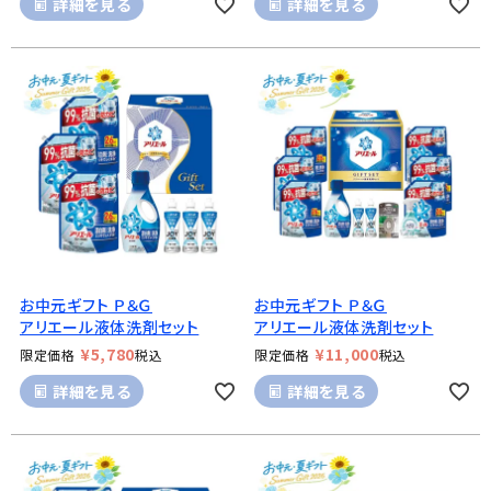
詳細を見る
詳細を見る
お中元ギフト Ｐ＆Ｇ
お中元ギフト Ｐ＆Ｇ
アリエール液体洗剤セット
アリエール液体洗剤セット
¥
5,780
¥
11,000
限定価格
税込
限定価格
税込
詳細を見る
詳細を見る