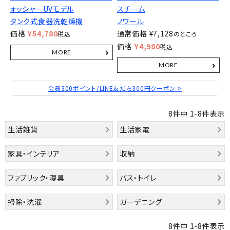
ォッシャーUVモデル
スチーム
タンク式食器洗乾燥機
ノワール
価格
¥
54,780
通常価格
¥
7,128
税込
のところ
価格
¥
4,980
税込
会員300ポイント/LINE友だち300円クーポン >
8
件中
1
-
8
件表示
生活雑貨
生活家電
家具・インテリア
収納
ファブリック・寝具
バス・トイレ
掃除・洗濯
ガーデニング
8
件中
1
-
8
件表示