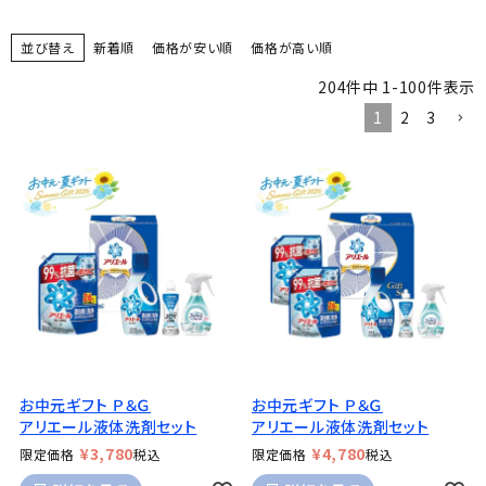
並び替え
新着順
価格が安い順
価格が高い順
204
件中
1
-
100
件表示
1
2
3
お中元ギフト Ｐ＆Ｇ
お中元ギフト Ｐ＆Ｇ
アリエール液体洗剤セット
アリエール液体洗剤セット
¥
3,780
¥
4,780
限定価格
税込
限定価格
税込