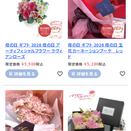
母の日 ギフト 2026 母の日 ア
母の日 ギフト 2026 母の日 生
ーティフィシャルフラワー ラヴィ
花カーネーションブーケ レッ
アンローズ
ド
¥
5,500
¥
5,280
限定価格
税込
限定価格
税込
詳細を見る
詳細を見る