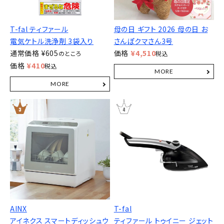
T-fal ティファール
母の日 ギフト 2026 母の日 お
電気ケトル洗浄剤 3袋入り
さんぽクマさん3号
通常価格
¥
605
価格
¥
4,510
のところ
税込
価格
¥
410
税込
AINX
T-fal
アイネクス スマートディッシュウ
ティファール トゥイニー ジェット