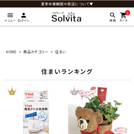
夏季休業期間の発送について▼
0
menu
person
search
shopping_cart
メニュー
ログイン
検索
カート
HOME
商品カテゴリー
住まい
住まいランキング