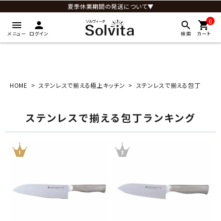
夏季休業期間の発送について▼
0
menu
person
search
shopping_cart
メニュー
ログイン
検索
カート
HOME
ステンレスで揃える極上キッチン
ステンレスで揃える包丁
ステンレスで揃える包丁ランキング