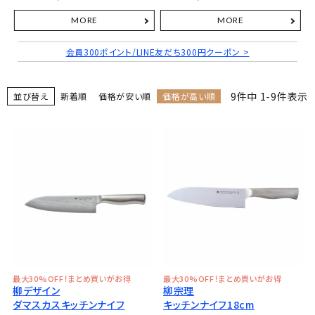
会員300ポイント/LINE友だち300円クーポン >
9
件中
1
-
9
件表示
並び替え
新着順
価格が安い順
価格が高い順
最大30%OFF！まとめ買いがお得
最大30%OFF！まとめ買いがお得
柳デザイン
柳宗理
ダマスカスキッチンナイフ
キッチンナイフ18cm