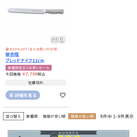
最大30%OFF！まとめ買いがお得
柳宗理
ブレッドナイフ21cm
数量限定まとめ買いセール
¥
7,700
今回価格
税込
在庫切れ
詳細を見る
9
件中
1
-
9
件表示
並び替え
新着順
価格が安い順
価格が高い順