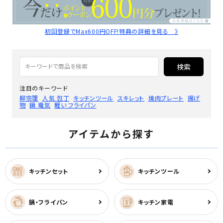
初回登録でMax600円OFF!特典の詳細を見る 》
検索
注目のキーワード
柳宗理
人気 包丁
キッチンツール
スキレット
焼肉プレート
揚げ
物
鍋 電気
軽い フライパン
アイテムから探す
キッチンセット
キッチンツール
鍋・フライパン
キッチン家電