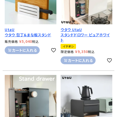
UtaU
ウタウ UtaU
ウタウ 包丁&まな板スタンド
スタンドドロワー ピュアホワイ
ト
¥
5,040
販売価格
税込
イチオシ
カートに入れる
¥
9,350
限定価格
税込
カートに入れる