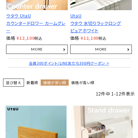
ウタウ UtaU
UtaU
カウンタードロワー カームグレ
ウタウ 水切りラックロング
ー
ピュアホワイト
価格
¥
12,100
価格
¥
12,100
税込
税込
会員300ポイント/LINE友だち300円クーポン >
並び替え
新着順
価格が安い順
価格が高い順
12
件中
1
-
12
件表示