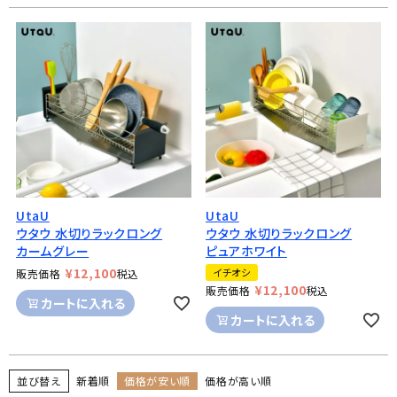
UtaU
UtaU
ウタウ 水切りラックロング
ウタウ 水切りラックロング
カームグレー
ピュアホワイト
¥
12,100
イチオシ
販売価格
税込
¥
12,100
販売価格
税込
カートに入れる
カートに入れる
並び替え
新着順
価格が安い順
価格が高い順