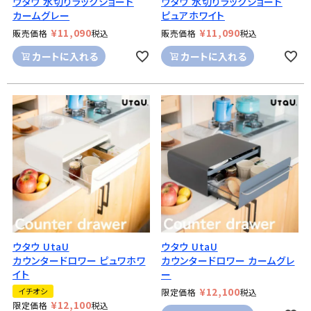
ウタウ 水切りラックショート
ウタウ 水切りラックショート
カームグレー
ピュアホワイト
¥
11,090
¥
11,090
販売価格
税込
販売価格
税込
カートに入れる
カートに入れる
ウタウ UtaU
ウタウ UtaU
カウンタードロワー ピュワホワ
カウンタードロワー カームグレ
イト
ー
¥
12,100
イチオシ
限定価格
税込
¥
12,100
限定価格
税込