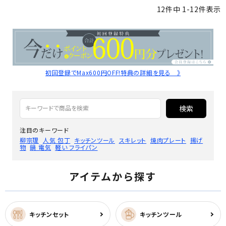
12
件中
1
-
12
件表示
初回登録でMax600円OFF!特典の詳細を見る 》
検索
注目のキーワード
柳宗理
人気 包丁
キッチンツール
スキレット
焼肉プレート
揚げ
物
鍋 電気
軽い フライパン
アイテムから探す
キッチンセット
キッチンツール