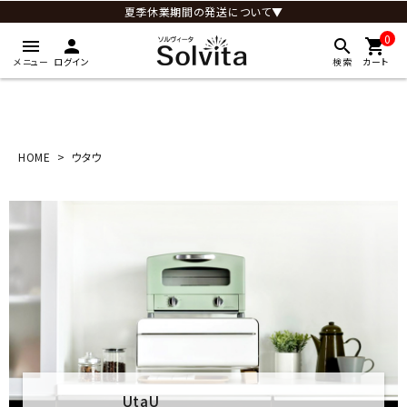
夏季休業期間の発送について▼
0
menu
person
search
shopping_cart
メニュー
ログイン
検索
カート
HOME
ウタウ
UtaU