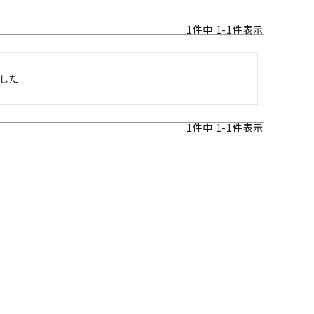
1
件中
1
-
1
件表示
した

1
件中
1
-
1
件表示