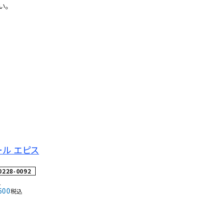
い。
ール エピス
0228-0092
↓
600
税込