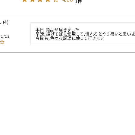
1
4
本日 商品が届きました

早速,揚げそばに使用して,慣れるとやり易いと思いま
01/13
今後も,色々な調理に使って行きます