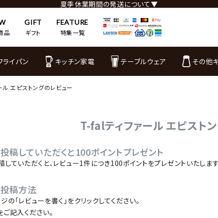
夏季休業期間の発送について▼
EW
GIFT
FEATURE
商品
ギフト
特集一覧
フライパン
キッチン家電
テーブルウェア
その他
ファール エピストングのレビュー
T-falティファール エピス
投稿していただくと100ポイントプレゼント
稿していただくと、レビュー1件につき100ポイントをプレゼントいたします
の投稿方法
ジの「レビューを書く」をクリックしてください。
をご記入ください。