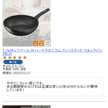
T-falティファール IH ハードチタニウム アンリミテッド ウォックパン
28cm
購入者
きょん
1
大阪府
50代
女性
投稿日
2025/01/27
今のところいい感じです。

ある期間使わなければ正確な使い心地は分からないが期待
しています！