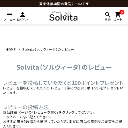
夏季休業期間の発送について▼
0
menu
person
search
shopping_cart
メニュー
ログイン
検索
カート
HOME
Solvita（ソルヴィータ）のレビュー
Solvita（ソルヴィータ）のレビュー
レビューを投稿していただくと100ポイントプレゼント
レビューを投稿していただくと、レビュー1件につき100ポイントをプレゼントい
たします。
レビューの投稿方法
商品詳細ページの「レビューを書く」をクリックしてください。
ニックネームをご記入ください。
おすすめ度を5段階から選択していただき、本文に商品の感想やご要望をご記
入ください。