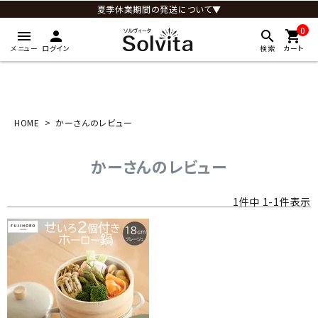
夏季休業期間の発送について▼
0
menu
person
search
shopping_cart
メニュー
ログイン
検索
カート
HOME
かーさんのレビュー
かーさんのレビュー
1
件中
1
-
1
件表示