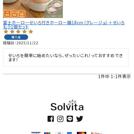
富士ホーローせいろ付きホーロー鍋18cm（グレージュ）＋せいろ
もう1個セット
購入者
投稿日
2025/11/22
せいろを簡単に始めたいなら、ぜったいこれ！っておすすめでき
ます！
1
件中
1
-
1
件表示