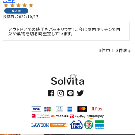
ボード
購入者
投稿日
2022/10/17
アウトドアでの使用もバッチリですし、今は屋内キッチンで白
菜や葉物を切る時重宝しています。
3
件中
1
-
3
件表示