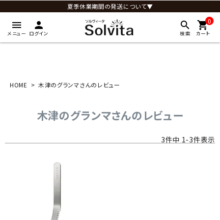
夏季休業期間の発送について▼
0
menu
person
search
shopping_cart
メニュー
ログイン
検索
カート
HOME
木津のグランマさんのレビュー
木津のグランマさんのレビュー
3
件中
1
-
3
件表示