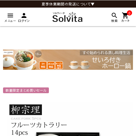
夏季休業期間の発送について▼
0
menu
person
search
shopping_cart
メニュー
ログイン
検索
カート
数量限定まとめ買いセール