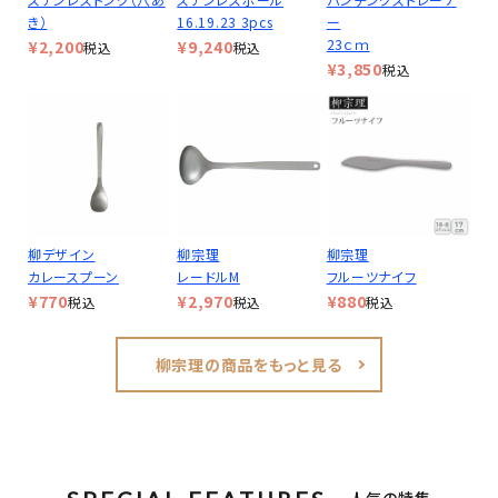
き）
16.19.23 3pcs
ー
23ｃｍ
¥
2,200
¥
9,240
税込
税込
¥
3,850
税込
柳デザイン
柳宗理
柳宗理
カレースプーン
レードルM
フルーツナイフ
¥
770
¥
2,970
¥
880
税込
税込
税込
柳宗理の商品をもっと見る