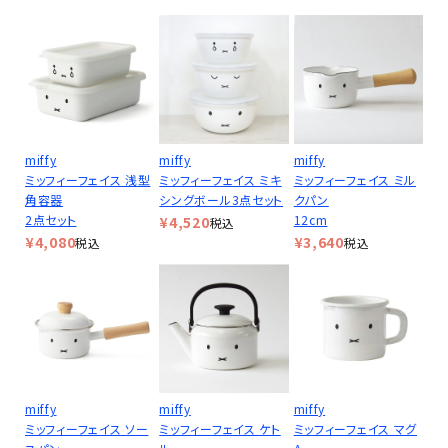
miffy
miffy
miffy
ミッフィーフェイス 浅型
ミッフィーフェイス ミキ
ミッフィーフェイス ミル
角容器
シングボール3点セット
クパン
2点セット
12cm
¥
4,520
税込
¥
4,080
¥
3,640
税込
税込
miffy
miffy
miffy
ミッフィーフェイス ソー
ミッフィーフェイス ケト
ミッフィーフェイス マグ