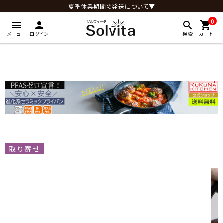
夏季休業期間の発送について▼
0
menu
person
search
shopping_cart
メニュー
ログイン
検索
カート
取り寄せ