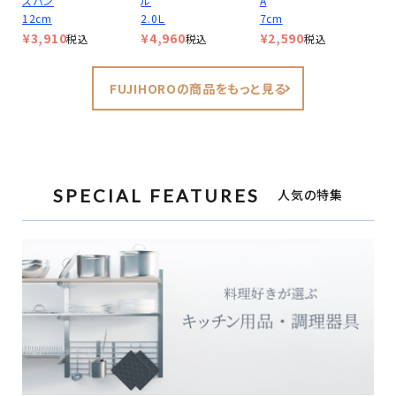
スパン
ル
A
12cm
2.0Ｌ
7cm
¥
3,910
¥
4,960
¥
2,590
税込
税込
税込
FUJIHOROの商品をもっと見る
SPECIAL FEATURES
人気の特集