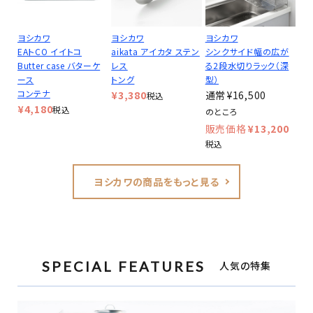
ヨシカワ
ヨシカワ
ヨシカワ
EAトCO イイトコ
aikata アイカタ ステン
シンクサイド幅の広が
Butter case バターケ
レス
る2段水切りラック（深
ース
トング
型）
コンテナ
¥
3,380
¥
16,500
税込
¥
4,180
税込
のところ
¥
13,200
税込
ヨシカワの商品をもっと見る
SPECIAL FEATURES
人気の特集