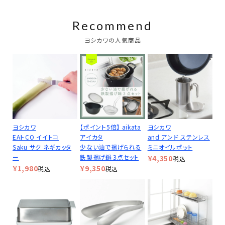
Recommend
ヨシカワの人気商品
ヨシカワ
【ポイント5倍】 aikata
ヨシカワ
EAトCO イイトコ
アイカタ
and アンド ステンレス
Saku サク ネギカッタ
少ない油で揚げられる
ミニオイルポット
ー
鉄製揚げ鍋３点セット
¥
4,350
税込
¥
1,980
¥
9,350
税込
税込