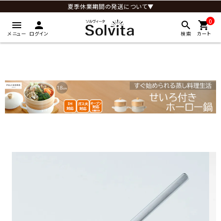
夏季休業期間の発送について▼
0
menu
person
search
shopping_cart
メニュー
ログイン
検索
カート