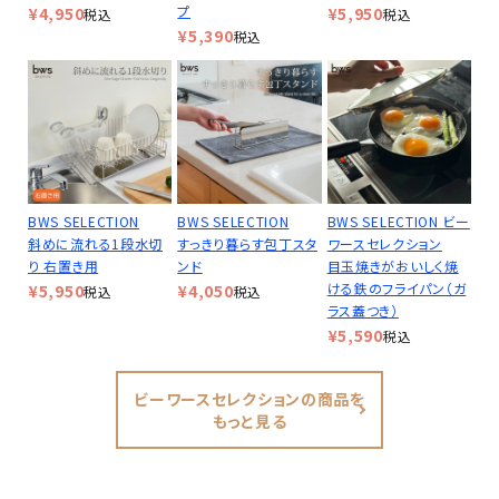
プ
¥
4,950
¥
5,950
税込
税込
¥
5,390
税込
BWS SELECTION
BWS SELECTION
BWS SELECTION ビー
斜めに流れる1段水切
すっきり暮らす包丁スタ
ワースセレクション
り 右置き用
ンド
目玉焼きがおいしく焼
ける鉄のフライパン（ガ
¥
5,950
¥
4,050
税込
税込
ラス蓋つき）
¥
5,590
税込
ビーワースセレクションの商品を
もっと見る