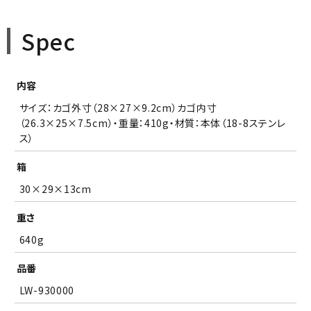
Spec
内容
サイズ：カゴ外寸（28×27×9.2cm）カゴ内寸
（26.3×25×7.5cm）・重量：410g・材質：本体（18-8ステンレ
ス）
箱
30×29×13cm
重さ
640g
品番
LW-930000