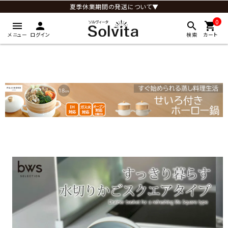
夏季休業期間の発送について▼
0
menu
person
search
shopping_cart
メニュー
ログイン
検索
カート