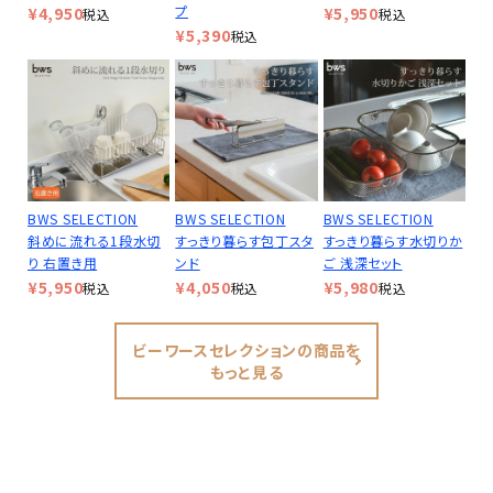
プ
¥
4,950
¥
5,950
税込
税込
¥
5,390
税込
BWS SELECTION
BWS SELECTION
BWS SELECTION
斜めに流れる1段水切
すっきり暮らす包丁スタ
すっきり暮らす水切りか
り 右置き用
ンド
ご 浅深セット
¥
5,950
¥
4,050
¥
5,980
税込
税込
税込
ビーワースセレクションの商品を
もっと見る