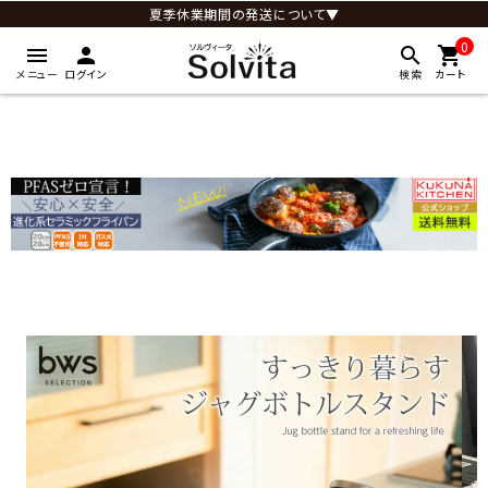
夏季休業期間の発送について▼
0
menu
person
search
shopping_cart
メニュー
ログイン
検索
カート