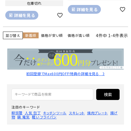
在庫切れ
詳細を見る
詳細を見る
4
件中
1
-
4
件表示
並び替え
新着順
価格が安い順
価格が高い順
初回登録でMax600円OFF!特典の詳細を見る 》
検索
注目のキーワード
柳宗理
人気 包丁
キッチンツール
スキレット
焼肉プレート
揚げ
物
鍋 電気
軽い フライパン