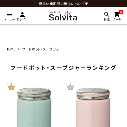
夏季休業期間の発送について▼
0
menu
person
search
shopping_cart
メニュー
ログイン
検索
カート
HOME
フードポット・スープジャー
フードポット・スープジャーランキング