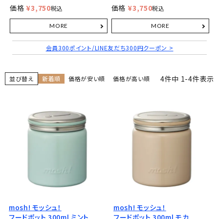
価格
¥
3,750
価格
¥
3,750
税込
税込
会員300ポイント/LINE友だち300円クーポン >
4
件中
1
-
4
件表示
並び替え
新着順
価格が安い順
価格が高い順
mosh! モッシュ！
mosh! モッシュ！
フードポット 300ml ミント
フードポット 300ml モカ