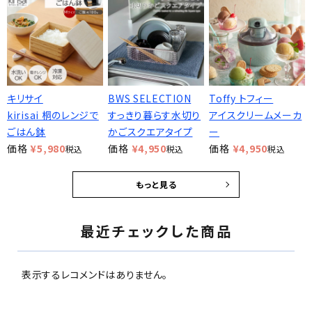
キリサイ
BWS SELECTION
Toffy トフィー
kirisai 桐のレンジで
すっきり暮らす水切り
アイスクリームメーカ
ごはん鉢
かごスクエアタイプ
ー
価格
¥
5,980
価格
¥
4,950
価格
¥
4,950
税込
税込
税込
もっと見る
最近チェックした商品
表示するレコメンドはありません。