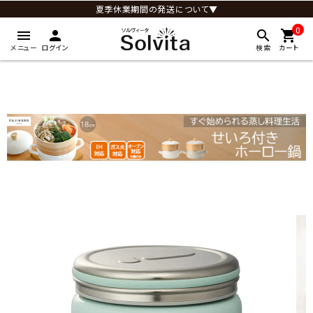
夏季休業期間の発送について▼
0
menu
person
search
shopping_cart
メニュー
ログイン
検索
カート