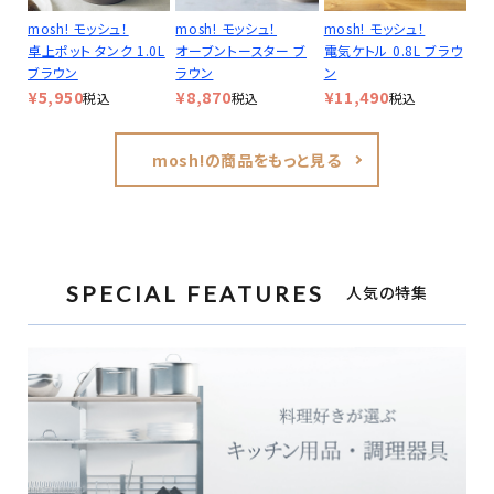
mosh! モッシュ！
mosh! モッシュ！
mosh! モッシュ！
卓上ポット タンク 1.0L
オーブントースター ブ
電気ケトル 0.8L ブラウ
ブラウン
ラウン
ン
¥
5,950
¥
8,870
¥
11,490
税込
税込
税込
mosh!の商品をもっと見る
SPECIAL FEATURES
人気の特集