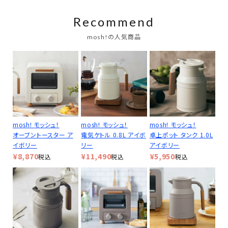
Recommend
mosh!の人気商品
mosh! モッシュ！
mosh! モッシュ！
mosh! モッシュ！
オーブントースター ア
電気ケトル 0.8L アイボ
卓上ポット タンク 1.0L
イボリー
リー
アイボリー
¥
8,870
¥
11,490
¥
5,950
税込
税込
税込