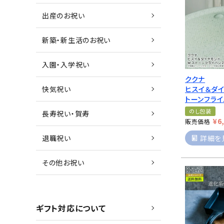
出産のお祝い
新築・新生活のお祝い
入園・入学祝い
ククナ
快気祝い
ヒスイ＆ダ
トーンフライ
のし包装
長寿祝い・賀寿
¥
6
販売価格
退職祝い
詳細を
その他お祝い
ギフト対応について