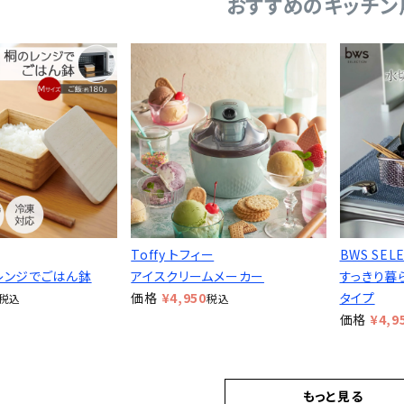
おすすめのキッチン
Toffy トフィー
BWS SEL
桐のレンジでごはん鉢
アイスクリームメーカー
すっきり暮
価格
¥
4,950
タイプ
税込
税込
価格
¥
4,9
もっと見る