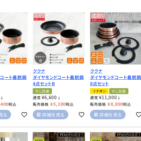
ククナ
ククナ
ドコート着脱鍋
ダイヤモンドコート着脱鍋
ダイヤモンドコート着脱
4点セットB
8点セット
のし包装
イチオシ
のし包装
¥
6,600
¥
11,000
↓
通常
↓
通常
↓
,400
¥
5,280
¥
8,800
税込
販売価格
税込
販売価格
税込
見る
詳細を見る
詳細を見る