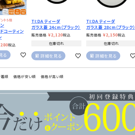
イント5倍
TI:DA ティーダ
TI:DA ティーダ
チン
ガラス蓋 24cm（ブラック）
ガラス蓋 28cm（ブラック
ッドコーティン
¥
2,120
¥
2,150
販売価格
税込
販売価格
税込
ン
在庫切れ
在庫切れ
,280
税込
見る
詳細を見る
詳細を見る
新着順
価格が安い順
価格が高い順