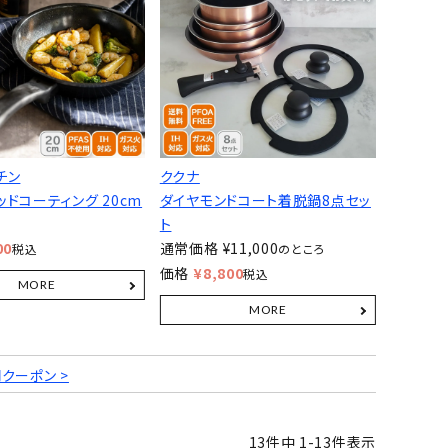
チン
ククナ
ドコーティング 20cm
ダイヤモンドコート着脱鍋8点セッ
ト
00
通常価格
¥
11,000
税込
のところ
価格
¥
8,800
税込
円クーポン >
13
件中
1
-
13
件表示