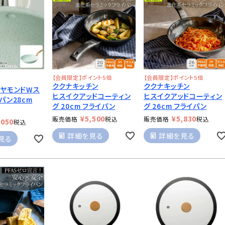
【会員限定】ポイント5倍
【会員限定】ポイント5倍
ククナキッチン
ククナキッチン
イヤモンドWス
ヒスイクアッドコーティン
ヒスイクアッドコーティン
パン28cm
グ 20cm フライパン
グ 26cm フライパン
¥
5,500
¥
5,830
販売価格
税込
販売価格
税込
,050
税込
詳細を見る
詳細を見る
見る