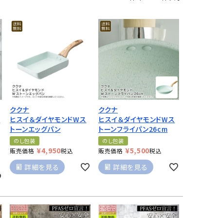
ククナ
ククナ
鍋
ヒスイ＆ダイヤモンドWス
ヒスイ＆ダイヤモンドWス
トーンエッグパン
トーンフライパン26cm
のし包装
のし包装
¥
4,950
¥
5,500
販売価格
税込
販売価格
税込
詳細を見る
詳細を見る