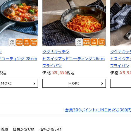
ン
ククナキッチン
ククナキッ
コーティング 28cm
ヒスイクアッドコーティング 26cm
ヒスイクアッ
フライパン
フライパン
価格
¥
5,830
価格
¥
5,5
税込
税込
会員300ポイント/LINE友だち300
新着順
価格が安い順
価格が高い順