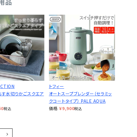
用品
ECTION
トフィー
らす水切りかごスクエア
オートスープブレンダー（セラミッ
クコートタイプ） PALE AQUA
50
価格
¥
9,900
税込
税込