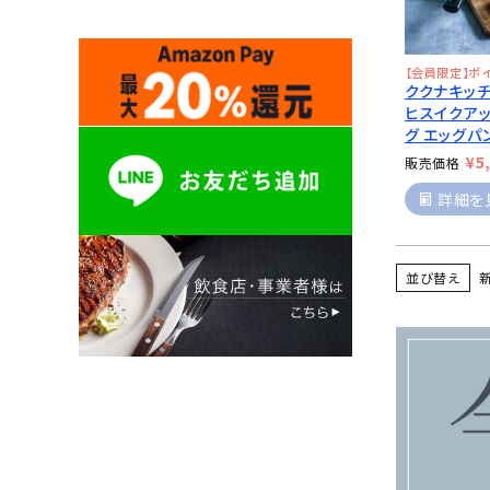
【会員限定】ポ
ククナキッ
ヒスイクア
グ エッグパ
¥
5
販売価格
詳細を
並び替え