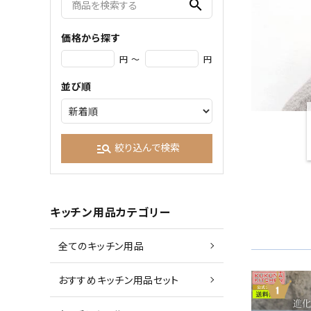
search
価格から探す
円 ～
円
並び順
絞り込んで検索
manage_search
キッチン用品カテゴリー
全てのキッチン用品
おすすめキッチン用品セット