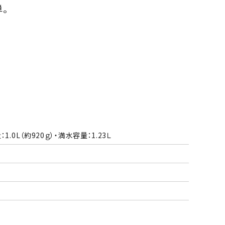
。
1.0L（約920ｇ）・満水容量：1.23Ｌ