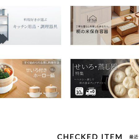
CHECKED ITEM
最近