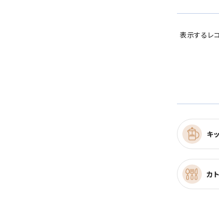
表示するレコ
キ
カ