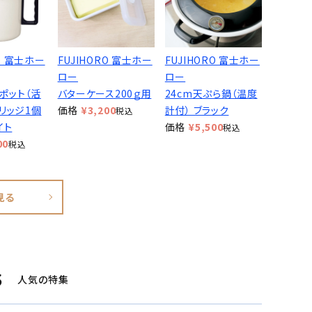
RO 富士ホー
FUJIHORO 富士ホー
FUJIHORO 富士ホー
ロー
ロー
ルポット（活
バターケース200ｇ用
24cm天ぷら鍋（温度
リッジ1個
価格
¥
3,200
計付） ブラック
税込
イト
価格
¥
5,500
税込
00
税込
見る
S
人気の特集