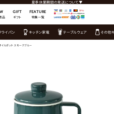
夏季休業期間の発送について▼
EW
GIFT
FEATURE
商品
ギフト
特集一覧
フライパン
キッチン家電
テーブルウェア
その他
L オイルポット スモークブルー