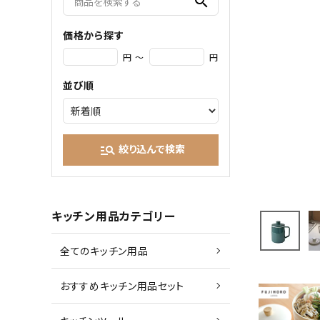
search
価格から探す
円 ～
円
並び順
絞り込んで検索
manage_search
キッチン用品カテゴリー
全てのキッチン用品
おすすめキッチン用品セット