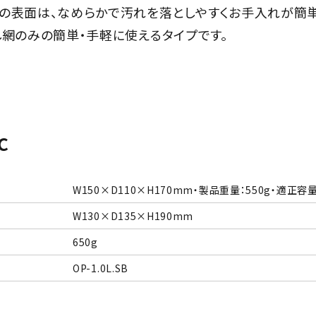
の表面は、なめらかで汚れを落としやすくお手入れが簡単
し網のみの簡単・手軽に使えるタイプです。
c
W150×D110×H170mm・製品重量：550g・適正容量：
W130×D135×H190mm
650g
OP-1.0L.SB