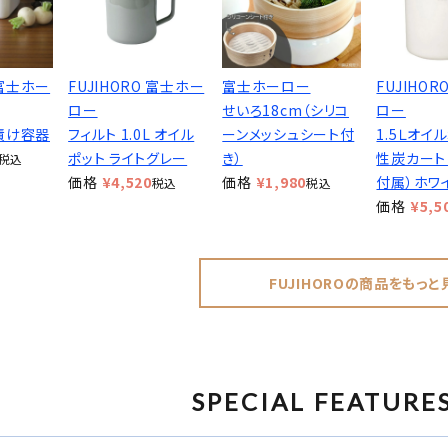
 富士ホー
FUJIHORO 富士ホー
富士ホーロー
FUJIHO
ロー
せいろ18cm（シリコ
ロー
漬け容器
フィルト 1.0L オイル
ーンメッシュシート付
1.5Ｌオイ
ポット ライトグレー
き）
性炭カート
税込
価格
¥
4,520
価格
¥
1,980
付属）ホワ
税込
税込
価格
¥
5,5
FUJIHOROの商品をもっと
SPECIAL FEATURE