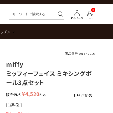
0
マイページ
カート
キッチン
商品番号
90157-0016
miffy
ミッフィーフェイス ミキシングボ
ール3点セット
¥
4,520
販売価格
税込
【
45
pt付与】
送料込