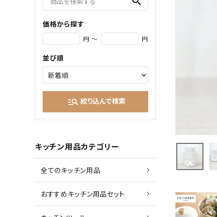
search
価格から探す
円 ～
円
並び順
絞り込んで検索
manage_search
キッチン用品カテゴリー
全てのキッチン用品
おすすめキッチン用品セット