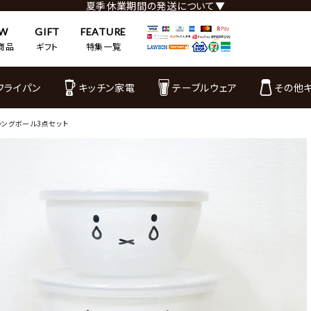
夏季休業期間の発送について▼
EW
GIFT
FEATURE
商品
ギフト
特集一覧
フライパン
キッチン家電
テーブルウェア
その他
キシングボール3点セット