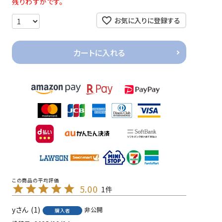
残りわずかです。
お気に入りに登録する
カートに入れる
5.00
1
y
1
非公開
購入者