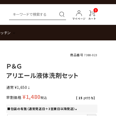
0
マイページ
カート
キッチン
商品番号
7388-023
Ｐ＆Ｇ
アリエール液体洗剤セット
通常
¥
1,650
↓
¥
1,480
早割価格
税込
【
15
pt付与】
■包装の有無（通常発送日＋3営業日以降発送）