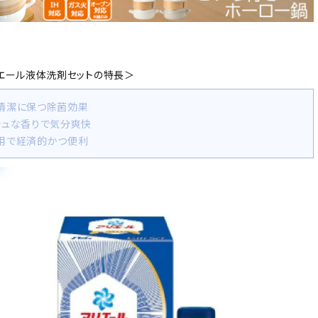
リエール液体洗剤セットの特長＞
を清潔に保つ除菌効果
ッシュな香りで気分爽快
え用で経済的かつ便利