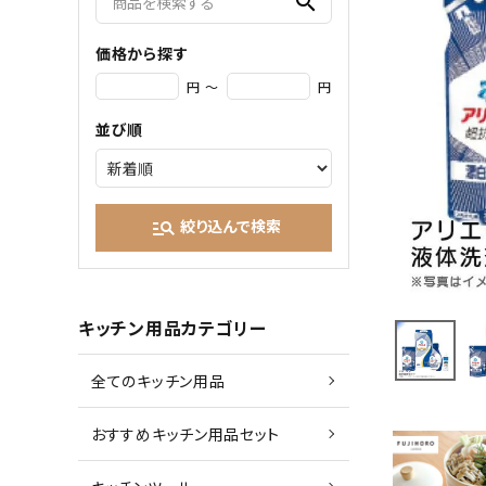
search
価格から探す
円 ～
円
並び順
絞り込んで検索
manage_search
キッチン用品カテゴリー
全てのキッチン用品
おすすめキッチン用品セット