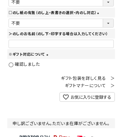
(
必
□のし紙の有無（のし上・表書きの選択・内のし対応）
須
(
)
必
＞のしのお名前（のし下・印字する場合は入力してください）
須
)
※ギフト対応について
(
確認しました
必
須
ギフト包装を詳しく見る ＞
)
ギフトマナーについて ＞
お気に入りに登録する
申し訳ございません。ただいま在庫がございません。