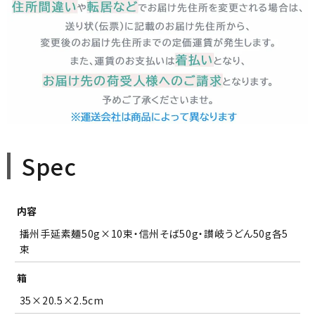
close
Spec
■包装の有無（通常発送日＋3営業日以降発送）
(
必
須
内容
)
□のし紙の有無（のし上・表書きの選択・内のし対応）
播州手延素麺50g×10束・信州そば50g・讃岐うどん50g各5
(
必
束
須
)
＞のしのお名前（のし下・印字する場合は入力してください）
箱
35×20.5×2.5cm