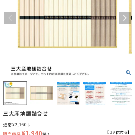
三大産地麺詰合せ
¥
2,160
↓
¥
1,940
【
19
pt付与】
税込