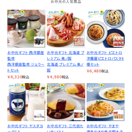
お中元の人気商品
お中元ギフト 西洋銀座
お中元ギフト 北海道 プ
お中元ギフト ピエトロ
監修
レミアム 美ノ国
洋麺屋ピエトロパスタ6
西洋銀座監修 ジェラー
北海道 プレミアム 美ノ
種セット
トセット
国
¥
6,480
税込
¥
4,320
¥
4,980
税込
税込
お中元ギフト ヤスダヨ
お中元ギフト 三代目た
お中元ギフト やまや
ーグルト
いめいけん
博多やまや辛子明太子