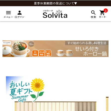
夏季休業期間の発送について▼
0
menu
person
search
shopping_cart
メニュー
ログイン
検索
カート