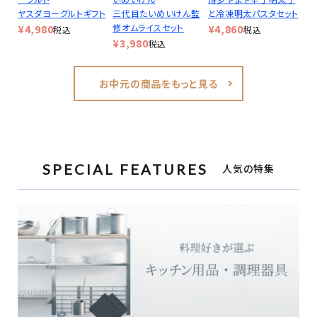
ヤスダヨーグルトギフト
三代目たいめいけん監
と冷凍明太パスタセット
修オムライスセット
¥
4,980
¥
4,860
税込
税込
¥
3,980
税込
お中元の商品をもっと見る
SPECIAL FEATURES
人気の特集