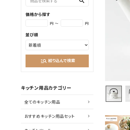
search
価格から探す
円 ～
円
並び順
絞り込んで検索
manage_search
キッチン用品カテゴリー
全てのキッチン用品
おすすめキッチン用品セット