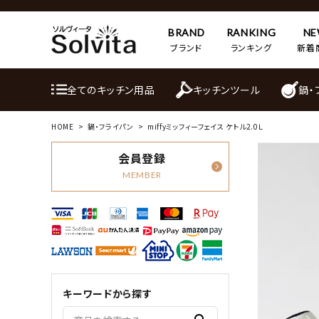
BRAND
RANKING
N
ブランド
ランキング
新着
全てのキッチン用品
キッチンツール
鍋・
HOME
鍋・フライパン
miffyミッフィーフェイス ケトル2.0Ｌ
会員登録
MEMBER
キーワードから探す