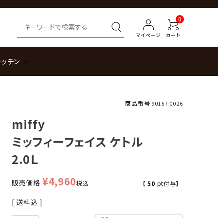
0
マイページ
カート
キッチン
商品番号
90157-0026
miffy
ミッフィーフェイス ケトル
2.0Ｌ
¥
4,960
販売価格
税込
【
50
pt付与】
送料込