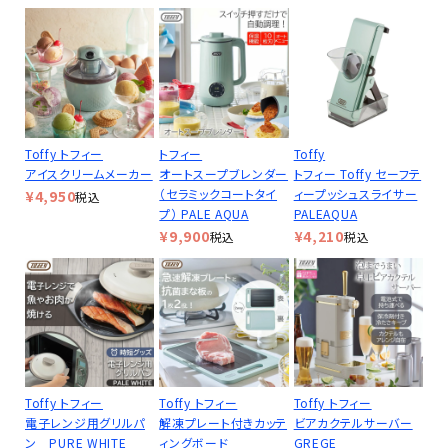
Toffy トフィー
トフィー
Toffy
アイスクリームメーカー
オートスープブレンダー
トフィー Toffy セーフテ
（セラミックコートタイ
ィープッシュスライサー
¥
4,950
税込
プ） PALE AQUA
PALEAQUA
¥
9,900
¥
4,210
税込
税込
Toffy トフィー
Toffy トフィー
Toffy トフィー
電子レンジ用グリルパ
解凍プレート付きカッテ
ビアカクテルサーバー
ン PURE WHITE
ィングボード
GREGE