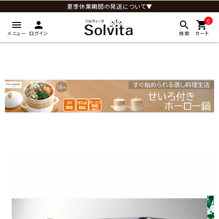
夏季休業期間の発送について▼
0
menu
person
search
shopping_cart
メニュー
ログイン
検索
カート