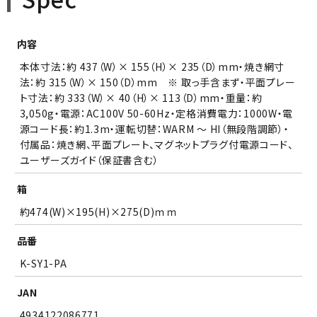
内容
本体寸法：約 437（W）× 155（H）× 235（D）mm・焼き網寸
法：約 315（W）× 150（D）mm ※ 取っ手含まず・平面プレー
ト寸法：約 333（W）× 40（H）× 113（D）mm・重量：約
3,050g・電源：AC100V 50-60Hz・定格消費電力：1000W・電
源コード長：約1.3m・運転切替：WARM ～ HI（無段階調節）・
付属品：焼き網、平面プレート、マグネットプラグ付電源コード、
ユーザーズガイド（保証書含む）
箱
約474(W)×195(H)×275(D)ｍｍ
品番
K-SY1-PA
JAN
4934122086771