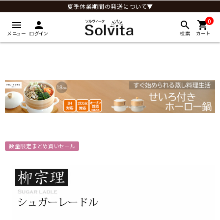
夏季休業期間の発送について▼
0
menu
person
search
shopping_cart
メニュー
ログイン
検索
カート
数量限定まとめ買いセール