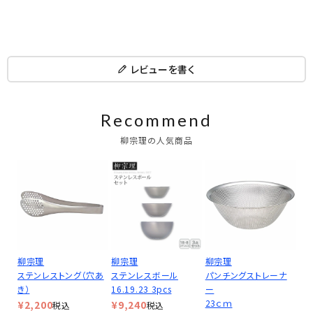
レビューを書く
Recommend
柳宗理の人気商品
柳宗理
柳宗理
柳宗理
ステンレストング（穴あ
ステンレスボール
パンチングストレーナ
き）
16.19.23 3pcs
ー
23ｃｍ
¥
2,200
¥
9,240
税込
税込