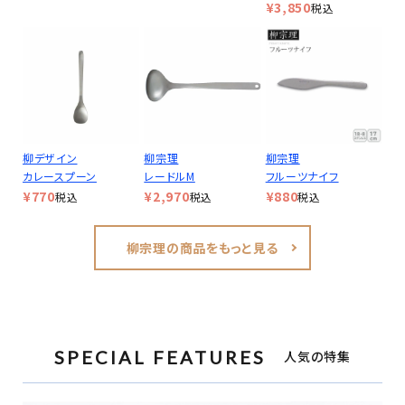
¥
3,850
税込
柳デザイン
柳宗理
柳宗理
カレースプーン
レードルM
フルーツナイフ
¥
770
¥
2,970
¥
880
税込
税込
税込
柳宗理の商品をもっと見る
SPECIAL FEATURES
人気の特集