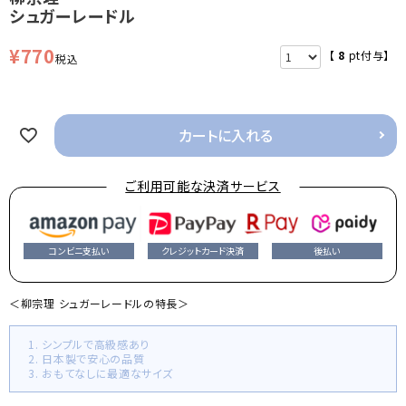
シュガーレードル
¥
770
【
8
pt付与】
税込
カートに入れる
ご利用可能な決済サービス
コンビニ支払い
クレジットカード決済
後払い
＜柳宗理 シュガーレードルの特長＞
1. シンプルで高級感あり
2. 日本製で安心の品質
3. おもてなしに最適なサイズ