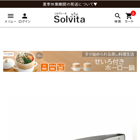
夏季休業期間の発送について▼
0
menu
person
search
shopping_cart
メニュー
ログイン
検索
カート