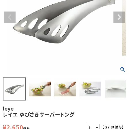
leye
レイエ ゆびさきサーバートング
¥
2,650
【
27
pt付与】
税込