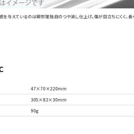
感を与えているのは柳宗理独自のつや消し仕上げ。傷が目立ちにくく、長く
c
47×70×220mm
305×82×30mm
90g