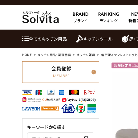
BRAND
RANKING
N
ブランド
ランキング
新着
全てのキッチン用品
キッチンツール
鍋・
HOME
キッチン用品・調理器具
キッチン雑貨
柳宗理ステンレストング（
数量限定まと
会員登録
MEMBER
キーワードから探す