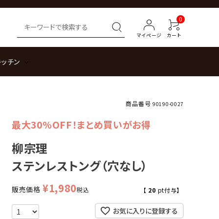
0
マイページ
カート
キッチン
商品番号
90190-0027
最大30%OFF！まとめ買いがお得
柳宗理
ステンレストング（穴なし）
¥
1,980
販売価格
税込
【
20
pt付与】
お気に入りに登録する