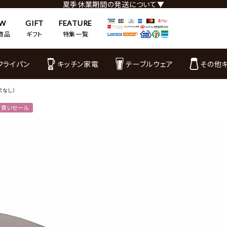
夏季休業期間の発送について▼
EW
GIFT
FEATURE
商品
ギフト
特集一覧
フライパン
キッチン家電
テーブルウェア
その他
穴なし）
め買いセール