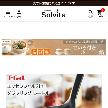
夏季休業期間の発送について▼
0
menu
person
search
shopping_cart
メニュー
ログイン
検索
カート