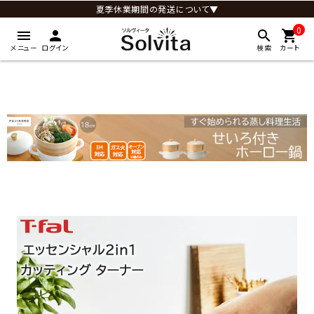
夏季休業期間の発送について▼
0
menu
person
search
shopping_cart
メニュー
ログイン
検索
カート