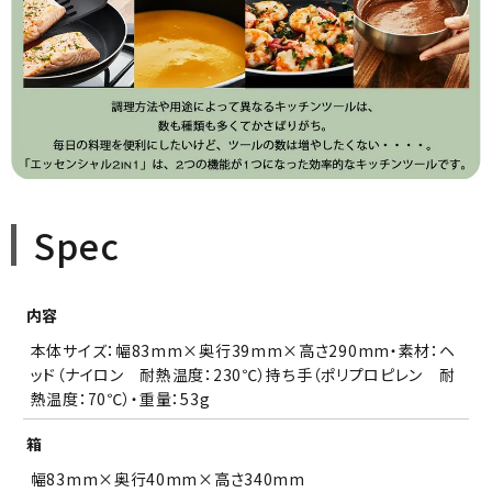
Spec
内容
本体サイズ：幅83mm×奥行39mm×高さ290mm・素材：ヘ
ッド（ナイロン 耐熱温度：230℃）持ち手（ポリプロピレン 耐
熱温度：70℃）・重量：53g
箱
幅83mm×奥行40mm×高さ340mm