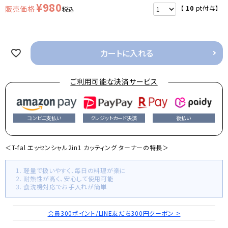
¥
980
【
10
pt付与】
税込
カートに入れる
ご利用可能な決済サービス
コンビニ支払い
クレジットカード決済
後払い
＜T-fal エッセンシャル2in1 カッティング ターナーの特長＞
1. 軽量で扱いやすく、毎日の料理が楽に
2. 耐熱性が高く、安心して使用可能
3. 食洗機対応でお手入れが簡単
会員300ポイント/LINE友だち300円クーポン >