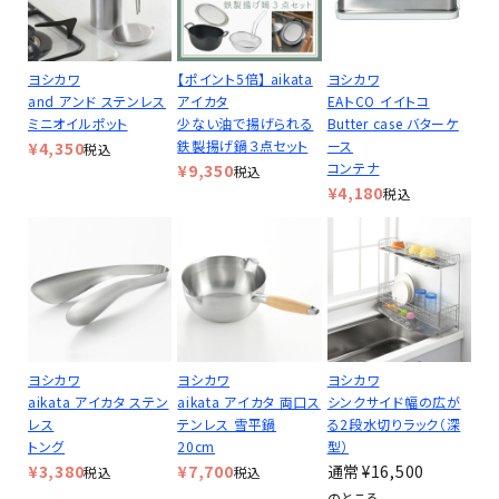
ヨシカワ
【ポイント5倍】 aikata
ヨシカワ
and アンド ステンレス
アイカタ
EAトCO イイトコ
ミニオイルポット
少ない油で揚げられる
Butter case バターケ
鉄製揚げ鍋３点セット
ース
¥
4,350
税込
コンテナ
¥
9,350
税込
¥
4,180
税込
ヨシカワ
ヨシカワ
ヨシカワ
aikata アイカタ ステン
aikata アイカタ 両口ス
シンクサイド幅の広が
レス
テンレス 雪平鍋
る2段水切りラック（深
トング
20cm
型）
¥
3,380
¥
7,700
¥
16,500
税込
税込
のところ