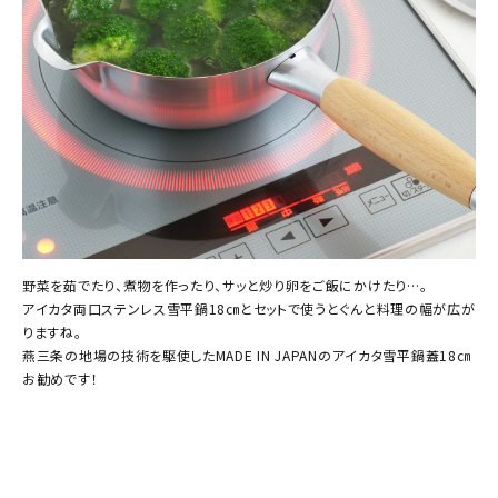
野菜を茹でたり、煮物を作ったり、サッと炒り卵をご飯にかけたり…。
アイカタ両口ステンレス雪平鍋18㎝とセットで使うとぐんと料理の幅が広が
りますね。
燕三条の地場の技術を駆使したMADE IN JAPANのアイカタ雪平鍋蓋18㎝
お勧めです！