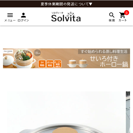
夏季休業期間の発送について▼
0
menu
person
search
shopping_cart
メニュー
ログイン
検索
カート