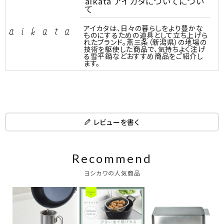
aikata アイカタについてについ
て
アイカタは、日々の暮らしをより豊かな
ものにするための道具として立ち上げら
れたブランド。燕三条（新潟県）の地場の
技術を駆使した商品で、気持ちよく注げ
る雪平鍋などおすすめ商品をご紹介し
ます。
レビューを書く
Recommend
ヨシカワの人気商品