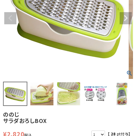
ののじ
サラダおろしBOX
¥
2,820
【
28
pt付与】
税込