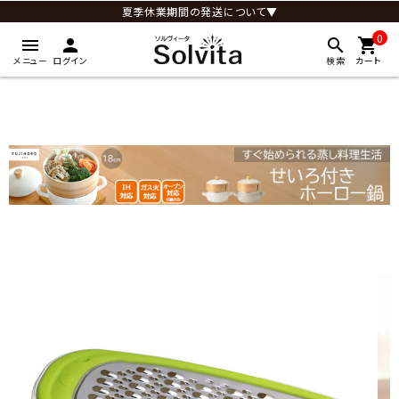
夏季休業期間の発送について▼
0
menu
person
search
shopping_cart
メニュー
ログイン
検索
カート