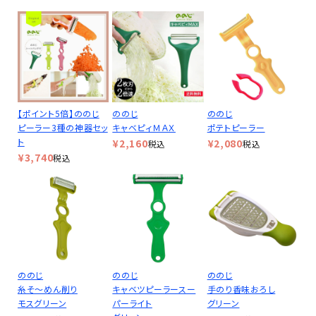
【ポイント5倍】ののじ
ののじ
ののじ
ピーラー3種の神器セッ
キャベピィＭＡＸ
ポテトピーラー
ト
¥
2,160
¥
2,080
税込
税込
¥
3,740
税込
ののじ
ののじ
ののじ
糸そ～めん削り
キャベツピーラースー
手のり香味おろし
モスグリーン
パーライト
グリーン