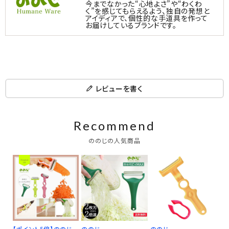
今までなかった“心地よさ”や“わくわ
く”を感じてもらえるよう、独自の発想と
アイディアで、個性的な手道具を作って
お届けしているブランドです。
レビューを書く
Recommend
ののじの人気商品
【ポイント5倍】ののじ
ののじ
ののじ