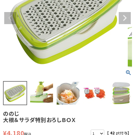
ののじ
大根＆サラダ特別おろしＢＯＸ
¥
4,180
【
42
pt付与】
税込