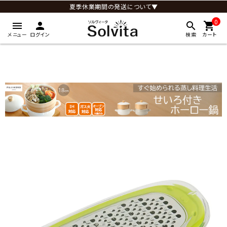
夏季休業期間の発送について▼
0
menu
person
search
shopping_cart
メニュー
ログイン
検索
カート