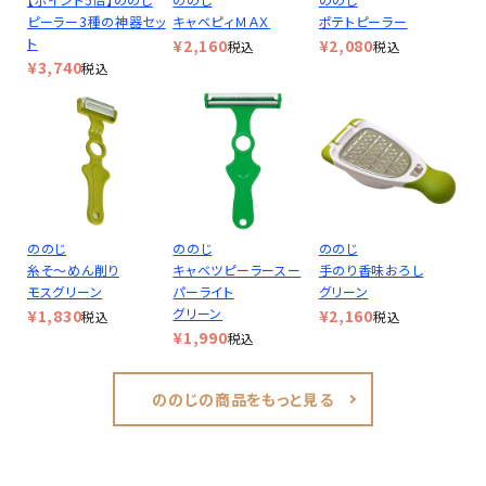
ピーラー3種の神器セッ
キャベピィＭＡＸ
ポテトピーラー
ト
¥
2,160
¥
2,080
税込
税込
¥
3,740
税込
ののじ
ののじ
ののじ
糸そ～めん削り
キャベツピーラースー
手のり香味おろし
モスグリーン
パーライト
グリーン
グリーン
¥
1,830
¥
2,160
税込
税込
¥
1,990
税込
ののじの商品をもっと見る