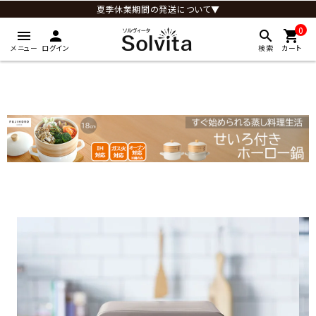
夏季休業期間の発送について▼
0
menu
person
search
shopping_cart
メニュー
ログイン
検索
カート