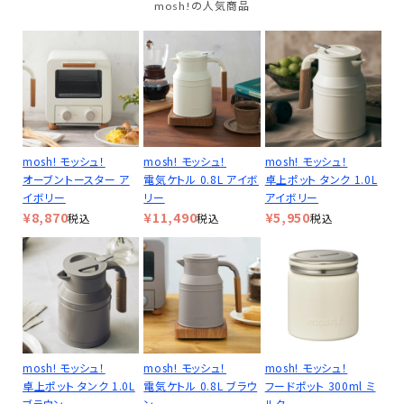
mosh!の人気商品
mosh! モッシュ！
mosh! モッシュ！
mosh! モッシュ！
オーブントースター ア
電気ケトル 0.8L アイボ
卓上ポット タンク 1.0L
イボリー
リー
アイボリー
¥
8,870
¥
11,490
¥
5,950
税込
税込
税込
mosh! モッシュ！
mosh! モッシュ！
mosh! モッシュ！
卓上ポット タンク 1.0L
電気ケトル 0.8L ブラウ
フードポット 300ml ミ
ブラウン
ン
ルク