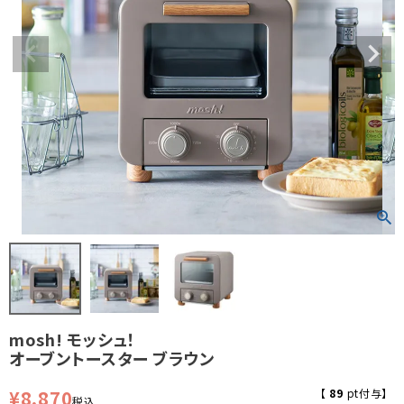
mosh! モッシュ！
オーブントースター ブラウン
¥
8,870
【
89
pt付与】
税込