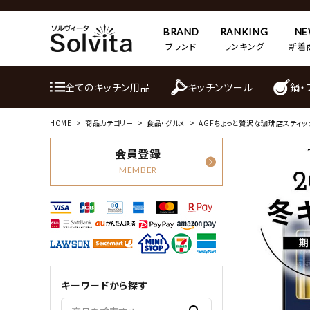
BRAND
RANKING
N
ブランド
ランキング
新着
全てのキッチン用品
キッチンツール
鍋・
HOME
商品カテゴリー
食品・グルメ
AGFちょっと贅沢な珈琲店スティッ
会員登録
MEMBER
キーワードから探す