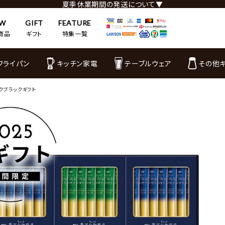
夏季休業期間の発送について▼
EW
GIFT
FEATURE
商品
ギフト
特集一覧
フライパン
キッチン家電
テーブルウェア
その他
クブラックギフト