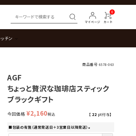
0
マイページ
カート
キッチン
商品番号
6578-063
AGF
ちょっと贅沢な珈琲店スティック
ブラックギフト
¥
2,160
今回価格
税込
【
22
pt付与】
■包装の有無（通常発送日＋3営業日以降発送）
(