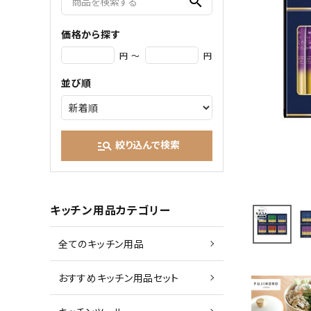
search
価格から探す
円 ～
円
並び順
絞り込んで検索
manage_search
キッチン用品カテゴリー
全てのキッチン用品
おすすめキッチン用品セット