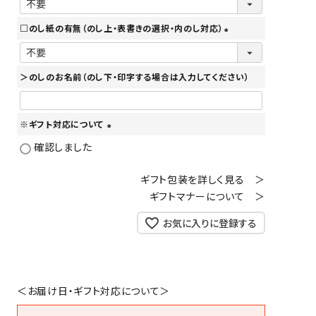
必
□のし紙の有無（のし上・表書きの選択・内のし対応）
須
(
)
必
＞のしのお名前（のし下・印字する場合は入力してください）
須
)
※ギフト対応について
(
確認しました
必
須
ギフト包装を詳しく見る ＞
)
ギフトマナーについて ＞
お気に入りに登録する
＜お届け日・ギフト対応について＞