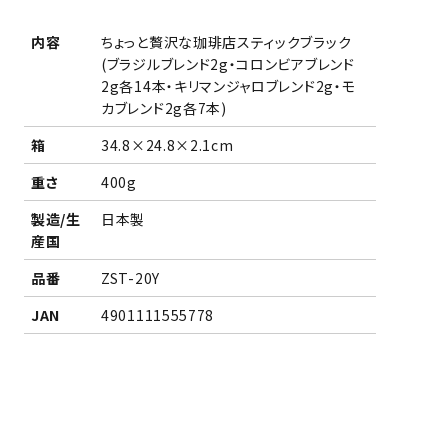
内容
ちょっと贅沢な珈琲店スティックブラック
(ブラジルブレンド2g・コロンビアブレンド
2g各14本・キリマンジャロブレンド2g・モ
カブレンド2g各7本)
箱
34.8×24.8×2.1cm
重さ
400g
製造/生
日本製
産国
品番
ZST-20Y
JAN
4901111555778