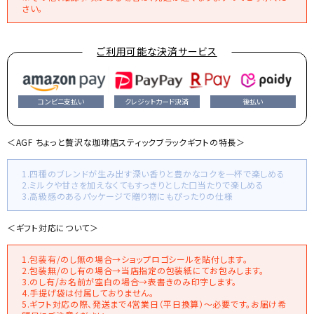
さい。
ご利用可能な決済サービス
コンビニ支払い
クレジットカード決済
後払い
＜AGF ちょっと贅沢な珈琲店スティックブラックギフトの特長＞
1.四種のブレンドが生み出す深い香りと豊かなコクを一杯で楽しめる
2.ミルクや甘さを加えなくてもすっきりとした口当たりで楽しめる
3.高級感のあるパッケージで贈り物にもぴったりの仕様
＜ギフト対応について＞
1.包装有/のし無の場合→ショップロゴシールを貼付します。
2.包装無/のし有の場合→当店指定の包装紙にてお包みします。
3.のし有/お名前が空白の場合→表書きのみ印字します。
4.手提げ袋は付属しておりません。
5.ギフト対応の際、発送まで4営業日（平日換算）～必要です。お届け希