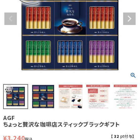
AGF
ちょっと贅沢な珈琲店スティックブラックギフト
¥
3,240
【
32
pt付与】
税込