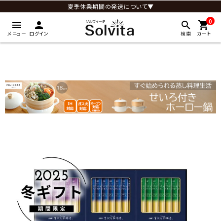
夏季休業期間の発送について▼
0
menu
person
search
shopping_cart
メニュー
ログイン
検索
カート