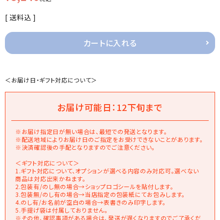
送料込
カートに入れる
＜お届け日・ギフト対応について＞
お届け可能日：12下旬まで
※お届け指定日が無い場合は、最短での発送となります。
※配送地域によりお届け日のご指定をお受けできないことがあります。
※決済確認後の手配となりますのでご注意ください。
＜ギフト対応について＞
1.ギフト対応について、オプションが選べる内容のみ対応可。選べない
商品は対応出来かねます。
2.包装有/のし無の場合→ショップロゴシールを貼付します。
3.包装無/のし有の場合→当店指定の包装紙にてお包みします。
4.のし有/お名前が空白の場合→表書きのみ印字します。
5.手提げ袋は付属しておりません。
※その他、確認事項がある場合は、発送が遅くなりますのでご了承くだ