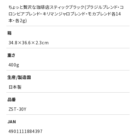
(
確認しました
ちょっと贅沢な珈琲店スティックブラック(ブラジルブレンド・コ
必
ロンビアブレンド・キリマンジャロブレンド・モカブレンド各14
須
)
本・各2g)
箱
34.8×36.6×2.3cm
重さ
400g
生産/製造国
日本製
品番
ZST-30Y
JAN
4901111884397