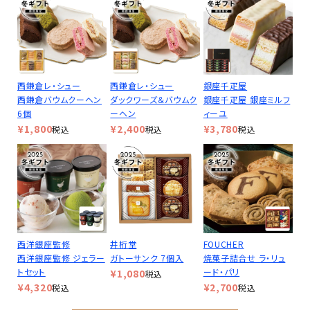
西鎌倉レ・シュー
西鎌倉レ・シュー
銀座千疋屋
西鎌倉バウムクーヘン
ダックワーズ＆バウムク
銀座千疋屋 銀座ミルフ
6個
ーヘン
ィーユ
¥
1,800
¥
2,400
¥
3,780
税込
税込
税込
西洋銀座監修
井桁堂
FOUCHER
西洋銀座監修 ジェラー
ガトーサンク 7個入
焼菓子詰合せ ラ・リュ
トセット
ード・パリ
¥
1,080
税込
¥
4,320
¥
2,700
税込
税込