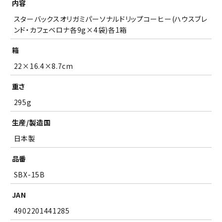
内容
(
確認しました
スターバックスオリガミパーソナルドリップコーヒー(ハウスブレ
必
須
ンド・カフェベロナ各9g×4袋)各1箱
)
箱
22×16.4×8.7cm
重さ
295g
生産/製造国
日本製
品番
SBX-15B
JAN
4902201441285