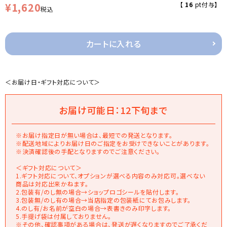
¥
1,620
【
16
pt付与】
税込
カートに入れる
＜お届け日・ギフト対応について＞
お届け可能日：12下旬まで
※お届け指定日が無い場合は、最短での発送となります。
※配送地域によりお届け日のご指定をお受けできないことがあります。
※決済確認後の手配となりますのでご注意ください。
＜ギフト対応について＞
1.ギフト対応について、オプションが選べる内容のみ対応可。選べない
商品は対応出来かねます。
2.包装有/のし無の場合→ショップロゴシールを貼付します。
3.包装無/のし有の場合→当店指定の包装紙にてお包みします。
4.のし有/お名前が空白の場合→表書きのみ印字します。
5.手提げ袋は付属しておりません。
※その他、確認事項がある場合は、発送が遅くなりますのでご了承くだ