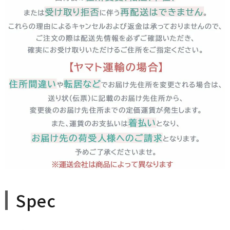
close
■包装の有無（通常発送日＋3営業日以降発送）
(
必
須
)
□のし紙の有無（のし上・表書きの選択・内のし対応）
(
必
須
)
＞のしのお名前（のし下・印字する場合は入力してください）
Spec
※ギフト対応について