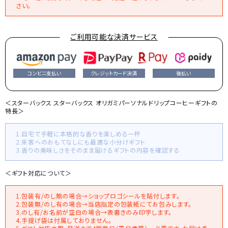
さい。
ご利用可能な決済サービス
コンビニ支払い
クレジットカード決済
後払い
＜スターバックス スターバックス オリガミパーソナルドリップコーヒーギフトの
特長＞
1.自宅で手軽に本格的な香りを楽しめる一杯
2.来客へのおもてなしにも最適な小分けギフト
3.香りの美味しさをそのまま届けるギフトの内容を確認する
＜ギフト対応について＞
1.包装有/のし無の場合→ショップロゴシールを貼付します。
2.包装無/のし有の場合→当店指定の包装紙にてお包みします。
3.のし有/お名前が空白の場合→表書きのみ印字します。
4.手提げ袋は付属しておりません。