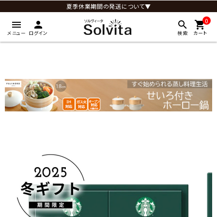
夏季休業期間の発送について▼
0
menu
person
search
shopping_cart
メニュー
ログイン
検索
カート