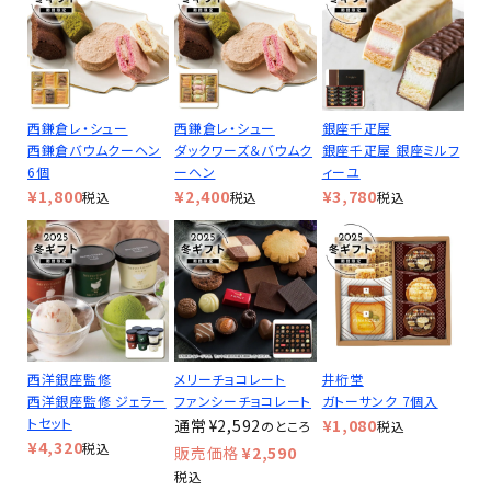
西鎌倉レ・シュー
西鎌倉レ・シュー
銀座千疋屋
西鎌倉バウムクーヘン
ダックワーズ＆バウムク
銀座千疋屋 銀座ミルフ
6個
ーヘン
ィーユ
¥
1,800
¥
2,400
¥
3,780
税込
税込
税込
西洋銀座監修
メリーチョコレート
井桁堂
西洋銀座監修 ジェラー
ファンシーチョコレート
ガトーサンク 7個入
トセット
¥
2,592
¥
1,080
のところ
税込
¥
4,320
税込
¥
2,590
税込