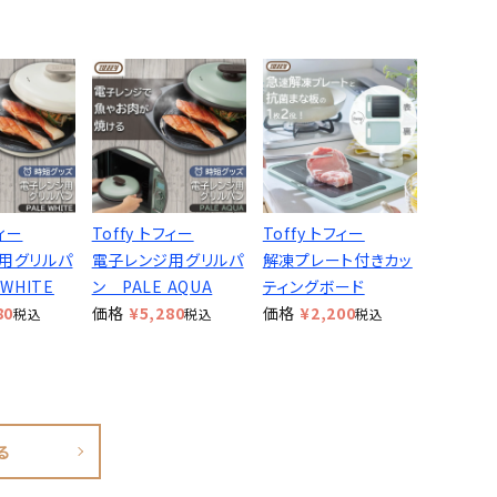
フィー
Toffy トフィー
Toffy トフィー
用グリルパ
電子レンジ用グリルパ
解凍プレート付きカッ
WHITE
ン PALE AQUA
ティングボード
80
価格
¥
5,280
価格
¥
2,200
税込
税込
税込
る