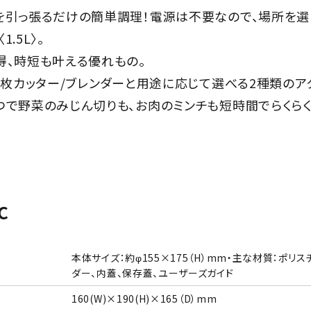
を引っ張るだけの簡単調理！電源は不要なので、場所を選
.5L〉。
得、時短も叶える優れもの。
で5枚カッター/ブレンダーと用途に応じて選べる2種類のア
つで野菜のみじん切りも、お肉のミンチも短時間でらくらく
c
本体サイズ：約φ155×175（H）mm・主な材質：ポリス
ダー、内蓋、保存蓋、ユーザーズガイド
160(W)×190(H)×165（D）mm