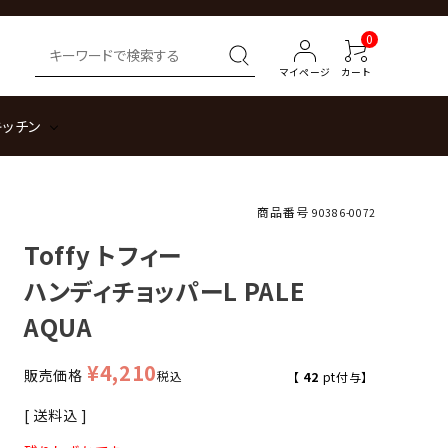
0
マイページ
カート
キッチン
商品番号
90386-0072
Toffy トフィー
ハンディチョッパーL PALE
AQUA
¥
4,210
販売価格
税込
【
42
pt付与】
送料込