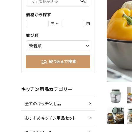
search
価格から探す
円 ～
円
並び順
絞り込んで検索
manage_search
キッチン用品カテゴリー
全てのキッチン用品
おすすめキッチン用品セット