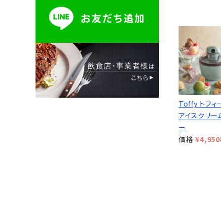
Toffy トフィ
アイスクリー
ー
価格
¥
4,950