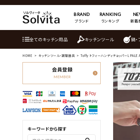
BRAND
RANKING
N
ブランド
ランキング
新着
全てのキッチン用品
キッチンツール
鍋・
HOME
キッチンツール・調理器具
Toffy トフィーハンディチョッパーL PALE 
会員登録
MEMBER
キーワードから探す