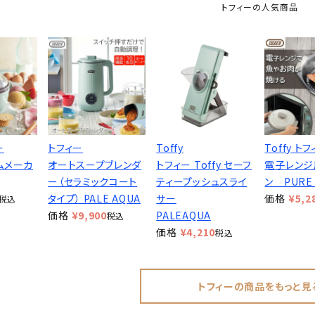
トフィーの人気商品
ー
トフィー
Toffy
Toffy ト
ムメーカ
オートスープブレンダ
トフィー Toffy セーフ
電子レンジ
ー（セラミックコート
ティープッシュスライ
ン PURE 
タイプ） PALE AQUA
サー
価格
¥
5,2
税込
価格
¥
9,900
PALEAQUA
税込
価格
¥
4,210
税込
トフィーの商品をもっと見