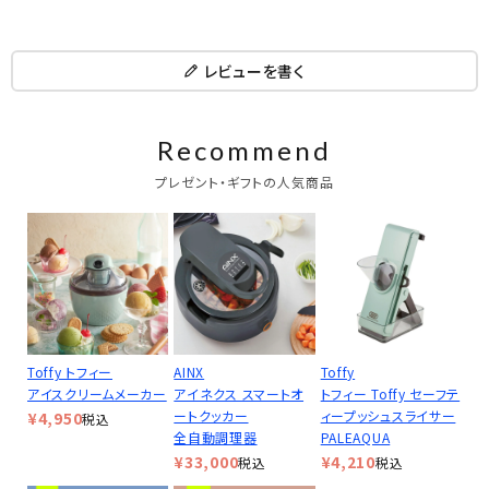
レビューを書く
Recommend
プレゼント・ギフトの人気商品
Toffy トフィー
AINX
Toffy
アイスクリームメーカー
アイネクス スマートオ
トフィー Toffy セーフテ
ートクッカー
ィープッシュスライサー
¥
4,950
税込
全自動調理器
PALEAQUA
¥
33,000
¥
4,210
税込
税込