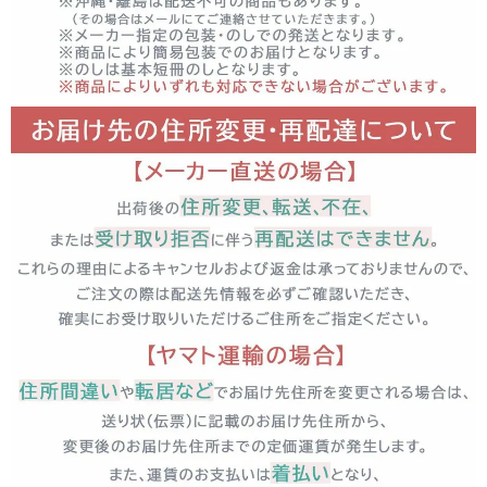
close
■包装の有無（通常発送日＋3営業日以降発送）
(
必