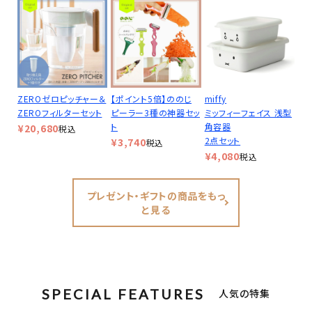
ZEROゼロピッチャー＆
【ポイント5倍】ののじ
miffy
ZEROフィルターセット
ピーラー3種の神器セッ
ミッフィーフェイス 浅型
ト
角容器
¥
20,680
税込
2点セット
¥
3,740
税込
¥
4,080
税込
プレゼント・ギフトの商品をもっ
と見る
SPECIAL FEATURES
人気の特集