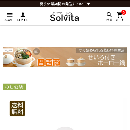
夏季休業期間の発送について▼
0
menu
person
search
shopping_cart
メニュー
ログイン
検索
カート
のし包装