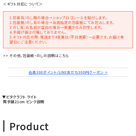
＜ギフト対応について＞
1.包装有/のし無の場合→ショップロゴシールを貼付します。
2.包装無/のし有の場合→当店指定の包装紙にてお包みします。
3.のし有/お名前が空白の場合→表書きのみ印字します。
4.手提げ袋は付属しておりません。
5.ギフト対応の際、発送まで4営業日（平日換算）～必要です。お届け希
望日にご注意ください。
>> その他、包装紙・のしの説明はこちら
会員300ポイント/LINE友だち300円クーポン >
▼ビタクラフト ライト
両手鍋21cm ピンク説明
Product