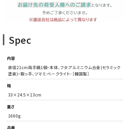
須
)
□のし紙の有無（のし上・表書きの選択・内のし対応）
(
必
須
)
Spec
＞のしのお名前（のし下・印字する場合は入力してください）
内容
※ギフト対応について
(
直径21cm両手鍋1個・本体､フタ:アルミニウム合金(セラミック
確認しました
必
塗装)・取っ手､ツマミ:ベークライト･［韓国製］
須
)
箱
33×24.5×13cm
重さ
1660g
品番