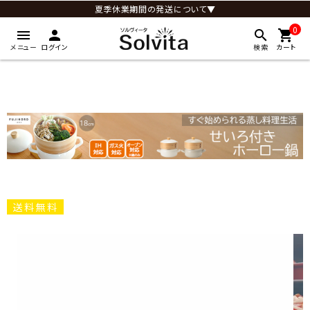
夏季休業期間の発送について▼
0
menu
person
search
shopping_cart
メニュー
ログイン
検索
カート
送料無料