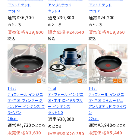
アンリミテッド
アンリミテッド
アンリミテッド
セット９
セット９
セット６
¥
36,300
¥
30,800
¥
24,200
のところ
のところ
のところ
¥
19,800
¥
24,640
¥
19,360
税込
税込
税込
T-fal
T-fal
T-fal
ティファール インジニ
ティファール インジニ
ティファール インジニ
オ・ネオ ヴィンテージ
オ・ネオ ロイヤルブル
オ・ネオ ＩＨルージュ
ボルドー インテンス フ
ー インテンス
アンリミテッド フライパ
ライパン
セット１０
ン
26cm
22cm
¥
30,800
¥
4,730
¥
5,940
のところ
のところ
のところ
¥
3,630
¥
5,440
¥
20,350