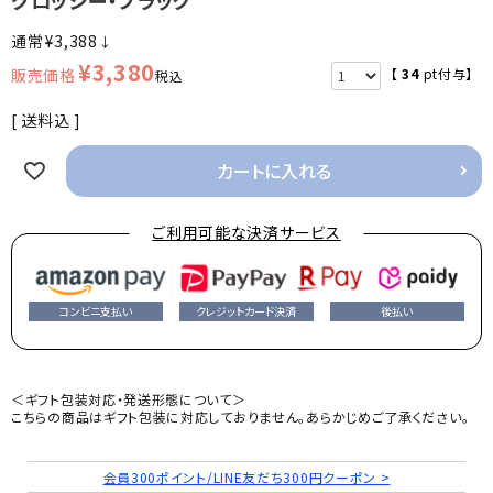
¥
3,388
↓
¥
3,380
【
34
pt付与】
税込
送料込
カートに入れる
ご利用可能な決済サービス
コンビニ支払い
クレジットカード決済
後払い
＜ギフト包装対応・発送形態について＞
こちらの商品はギフト包装に対応しておりません。あらかじめご了承ください。
会員300ポイント/LINE友だち300円クーポン >