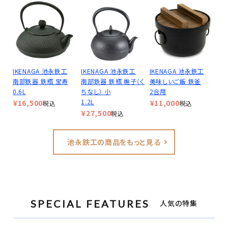
IKENAGA 池永鉄工
IKENAGA 池永鉄工
IKENAGA 池永鉄工
南部鉄器 鉄瓶 宝寿
南部鉄器 鉄瓶 梔子（く
美味しいご飯 鉄釜
0.6L
ちなし） 小
2合用
1.2L
¥
16,500
¥
11,000
税込
税込
¥
27,500
税込
池永鉄工の商品をもっと見る
SPECIAL FEATURES
人気の特集