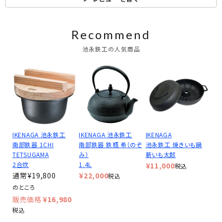
Recommend
池永鉄工の人気商品
IKENAGA 池永鉄工
IKENAGA 池永鉄工
IKENAGA
南部鉄器 1CHI
南部鉄器 鉄瓶 希（のぞ
池永鉄工 焼きいも鍋
TETSUGAMA
み）
新いも太郎
2合炊
1.4L
¥
11,000
税込
¥
19,800
¥
22,000
税込
のところ
¥
16,980
税込