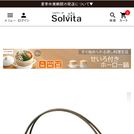
夏季休業期間の発送について▼
0
menu
person
search
shopping_cart
メニュー
ログイン
検索
カート