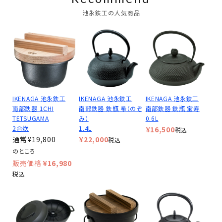
池永鉄工の人気商品
IKENAGA 池永鉄工
IKENAGA 池永鉄工
IKENAGA 池永鉄工
南部鉄器 1CHI
南部鉄器 鉄瓶 希（のぞ
南部鉄器 鉄瓶 宝寿
TETSUGAMA
み）
0.6L
2合炊
1.4L
¥
16,500
税込
¥
19,800
¥
22,000
税込
のところ
¥
16,980
税込