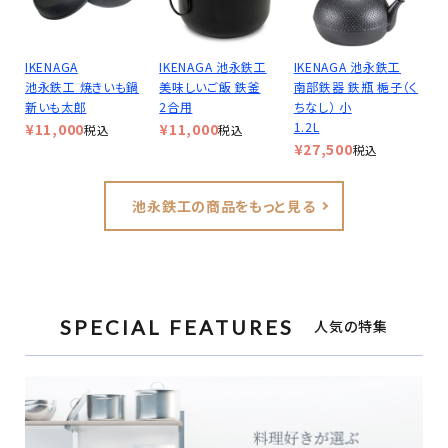
IKENAGA
IKENAGA 池永鉄工
IKENAGA 池永鉄工
池永鉄工 焼きいも鍋
美味しいご飯 鉄釜
南部鉄器 鉄瓶 梔子（く
新いも太郎
2合用
ちなし） 小
1.2L
¥
11,000
¥
11,000
税込
税込
¥
27,500
税込
池永鉄工の商品をもっと見る
SPECIAL FEATURES
人気の特集