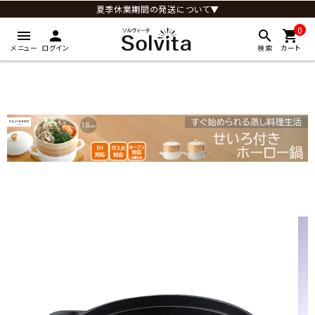
夏季休業期間の発送について▼
0
menu
person
search
shopping_cart
メニュー
ログイン
検索
カート