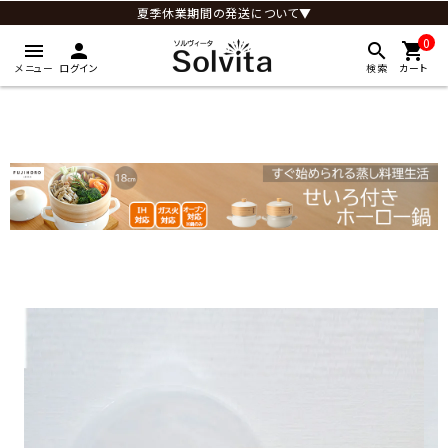
夏季休業期間の発送について▼
0
menu
person
search
shopping_cart
メニュー
ログイン
検索
カート