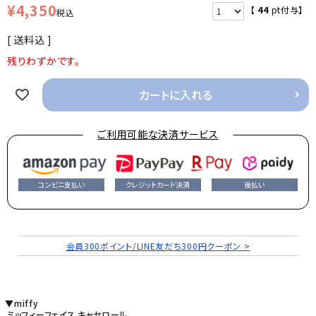
¥
4,350
【
44
pt付与】
税込
送料込
残りわずかです。
カートに入れる
ご利用可能な決済サービス
コンビニ支払い
クレジットカード決済
後払い
会員300ポイント/LINE友だち300円クーポン >
▼miffy
ミッフィーフェイス キャセロール