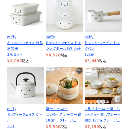
miffy
miffy
miffy
ミッフィーフェイス 浅型
ミッフィーフェイス ミキ
ミッフィーフェイス ミル
角容器
シングボール3点セット
クパン
2点セット
12cm
¥
4,520
税込
¥
4,080
¥
3,640
税込
税込
miffy
富士ホーロー
マルチホーロー鍋 ハ
ミッフィーフェイス ケト
せいろ付きホーロー鍋
ットポット 蒸しプレート
ル
18cm グレージュ
付き 18cm グレージュ
2.0Ｌ
¥
5,500
¥
7,150
税込
税込