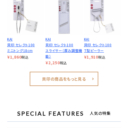
KAI
KAI
KAI
貝印 セレクト100
貝印 セレクト100
貝印 セレクト100
ミニトング18cm
スライサー（厚み調整機
Ｔ型ピーラー
能）
¥
1,860
¥
1,910
税込
税込
¥
2,250
税込
貝印の商品をもっと見る
SPECIAL FEATURES
人気の特集