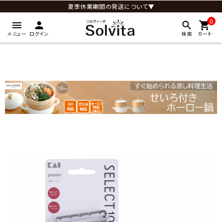
夏季休業期間の発送について▼
0
menu
person
search
shopping_cart
メニュー
ログイン
検索
カート