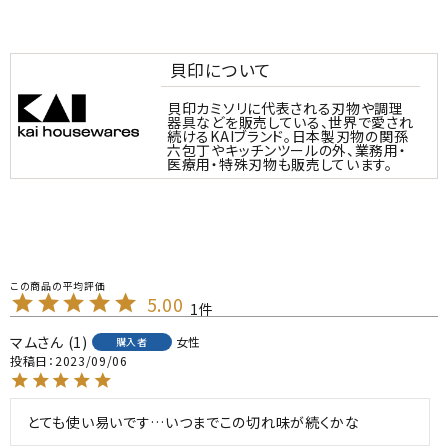
貝印について
貝印カミソリに代表される刃物や調理
器具などを販売している、世界で愛され
続けるKAIブランド。日本製刃物の関孫
六包丁やキッチンツールの外、業務用・
医療用・特殊刃物も販売しています。
5.00
1
マム
1
女性
購入者
投稿日
2023/09/06
とても使い易いです…いつまでこの切れ味が続くかな