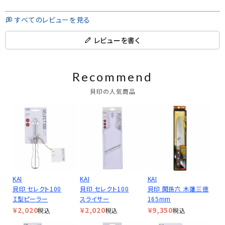
すべてのレビューを見る
レビューを書く
Recommend
貝印の人気商品
KAI
KAI
KAI
貝印 セレクト100
貝印 セレクト100
貝印 関孫六 木蓮三徳
Ｉ型ピーラー
スライサー
165mm
¥
2,020
¥
2,020
¥
9,350
税込
税込
税込