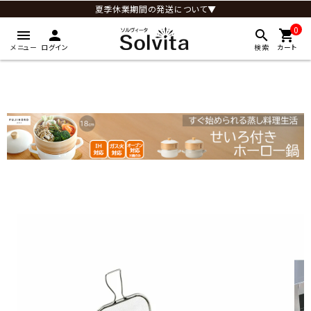
夏季休業期間の発送について▼
0
menu
person
search
shopping_cart
メニュー
ログイン
検索
カート