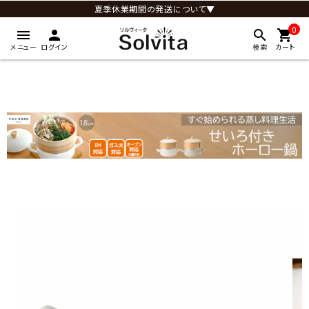
夏季休業期間の発送について▼
0
menu
person
search
shopping_cart
メニュー
ログイン
検索
カート